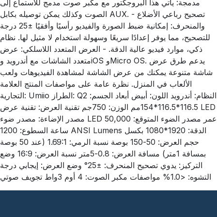
مدمجة: يأتي هذا البروجكتور مع مكبر صوت مدمج للاستماع إلى
الصوت وكذلك يمكن توصيله بكابل AUX. - تصحيح رباعي الأضلاع
والمنحرف: إمكانية ضبط الصورة والفيديو رأسيًا وأفقيًا ±25 درجة
للتصحيح، مما يوفر إعدادًا سريعًا وسهولة استخدام لا مثيل لها. نظام
ذكي، موارد فيديو عالية الدقة. - العرض المتعدد اللاسلكي: عرض
متعدد الشاشات مع أندرويد وiOS وMicro OS. يدعم طرق عرض
شاشة متنوعة يمكنك من عرض الشاشة لمشاهدة الفيديوهات ولعب
الألعاب في المنزل. نظرة عامة على مواصفات المنتج العلامة
التجارية: Umiio الطراز: Q2 النظام: أندرويد اللون: أبيض أبعاد الجسم:
116.5*116.5*154مم الوزن: 750جم تقنية العرض: تقنية عرض LED
مصدر الإضاءة: مصدر ضوء LED عمر مصدر الضوء المتوقع: 50,000
ساعة السطوع: 1200 ANSI Lumens الدقة: 1920*1080 بكسل
حجم العرض: 50-150 بوصة نسبة الرمي: 1.69:1 (عند 50 بوصة
بمسافة 1متر) مسافة العرض: 0.8-5متر نسبة العرض: 16:9 وضع
التركيز: يدوي تصحيح المنحرف: ±25° وضع العرض: إيجابي درجة
التشوه: <1.0% مواصفات مكبر الصوت: 4 أوم 3واط تجويف صوتي