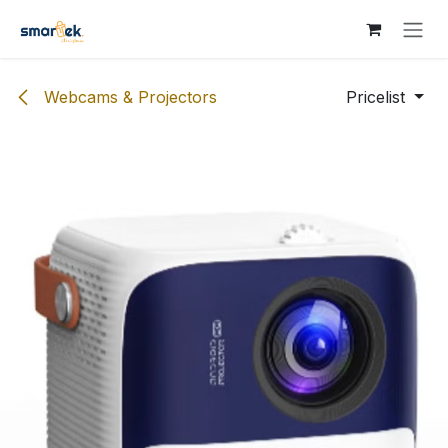
Skip to Content
Webcams & Projectors
Pricelist