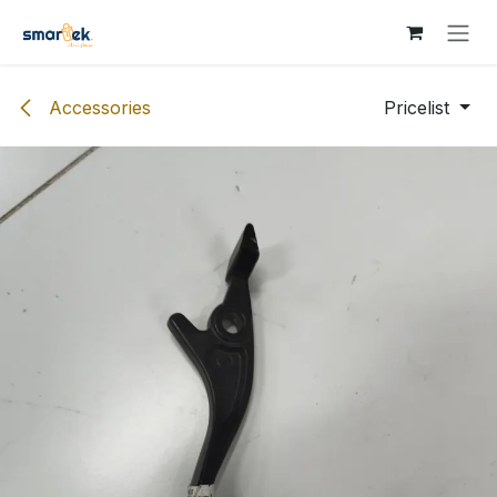
Skip to Content
Accessories
Pricelist