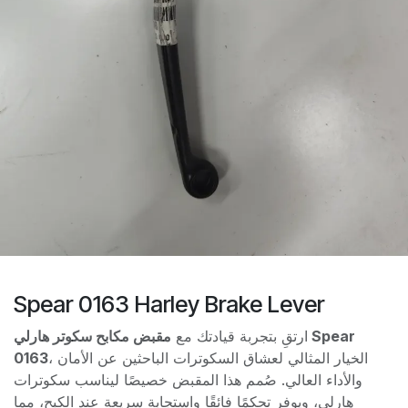
Spear 0163 Harley Brake Lever
ارتقِ بتجربة قيادتك مع
مقبض مكابح سكوتر هارلي Spear
0163
، الخيار المثالي لعشاق السكوترات الباحثين عن الأمان
والأداء العالي. صُمم هذا المقبض خصيصًا ليناسب سكوترات
هارلي، ويوفر تحكمًا فائقًا واستجابة سريعة عند الكبح، مما