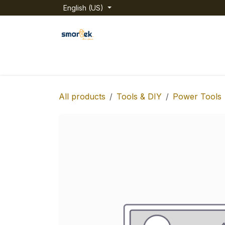
Skip to Content
English (US)
Home
Shop
Categories
About us
All products
Tools & DIY
Power Tools