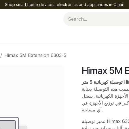
Shop smart home devices, electronics and appliances in Oman
Help
Himax 5M Extension 6303-5
Himax 5M E
 5 متر
ممت هذه التوصيلة بعناية
لأجهزة الكهربائية، بفضل
نحك حرية أكبر في توزيع الأجهزة في
أي مساحة.
تتميز توصيلة Himax 6303-5 بجودة عالية في التصنيع، مع مواد متينة
دة بآليات حماية ضد زيادة