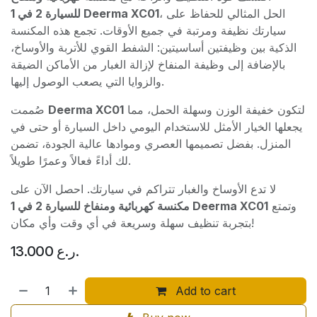
، الحل المثالي للحفاظ على
للسيارة 2 في 1 Deerma XC01
سيارتك نظيفة ومرتبة في جميع الأوقات. تجمع هذه المكنسة
الذكية بين وظيفتين أساسيتين: الشفط القوي للأتربة والأوساخ،
بالإضافة إلى وظيفة المنفاخ لإزالة الغبار من الأماكن الضيقة
والزوايا التي يصعب الوصول إليها.
صُممت
Deerma XC01
لتكون خفيفة الوزن وسهلة الحمل، مما
يجعلها الخيار الأمثل للاستخدام اليومي داخل السيارة أو حتى في
المنزل. بفضل تصميمها العصري وموادها عالية الجودة، تضمن
لك أداءً فعالاً وعمرًا طويلاً.
لا تدع الأوساخ والغبار تتراكم في سيارتك. احصل الآن على
وتمتع
مكنسة كهربائية ومنفاخ للسيارة 2 في 1 Deerma XC01
بتجربة تنظيف سهلة وسريعة في أي وقت وأي مكان!
13.000
ر.ع.
Add to cart