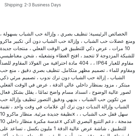
Shipping: 2-3 Business Days
الخصائص الرئيسية: تنظيف بصري ، وإزالة حب الشباب بسهولة ،
ومنع عضلات حب الشباب ، وإزالة حب الشباب دون أثر. تكبير ماكرو
10 مرات ، عرض ذكي للتطبيق في الوقت الفعلي ، منتجات جديدة
للشبكة المزدوجة لا تتجمد ، افتح الغطاء وتشغيله ، شحن مغناطيسي
، 404 مادة احترافية من الفولاذ المقاوم للصدأ ، IP64 مقاوم للغبار
ومقاوم للماء ، تصميم مظهر متكامل. تنظيف بصري دقيق ، منع حب
الشباب ، إزالة حب الشباب دون ترك ندوب ، تصميم مرئي ذكي
مبتكر ، مزود بمنظار داخلي عالي الدقة ، عرض في الوقت الفعلي
لصور عالية الوضوح ، انسداد مسام واضح تمامًا ، يقلل بشكل فعال
من تكوين حب الشباب ، بديهي ودقيق التصور تنظيف وإزالة حب
الشباب وإزالة الندبات دون ترك أي علامات في وقت واحد ، تقنية
نظيفة جديدة مرئية. منظار ماكرو 10x ، سهل قفل حب الشباب ،
عدسة مكبرة منظار داخلي 10x مدمجة ، دعم التتبع البصري الذكي
للتطبيق ، شاشة عرض عالية الدقة 1 مليون بكسل ، تساعد على
استهداف الهدف بدقة ، حتى أصغر الرؤوس السوداء ، تنظيف أكثر