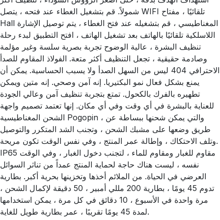
شمولاً. قم بتشغيل الغطاء عند فتحه ، يتصل WIFI تلقائيًا ، مفتاح
Hall المغناطيسي ، قم بتشغيله عند فتح الغطاء ، يتم توصيل الإشارة
اللاسلكية تلقائيًا بالهاتف بعد تشغيل الهاتف ، افتح التطبيق لبدء رحلة
تنظيف البشرة ، عالية الوضوح تجربة بصرية سلسة وغير مؤلمة
وصادمة حقيقية ، تجعل التنظيف أكثر متعة. الفولاذ المقاوم للصدأ
الاحترافي 404 ليس من السهل الصدأ ولا يسبب الحساسية. يمكن أن
يمنع بشكل فعال نمو البكتيريا. إنه آمن وصحي. إنه متين ويمكن
تطهيره بالفرك بالكحول. تمتع بتجربة تنظيف آمن وعالي الجودة
للعناية بالبشرة في أي وقت وفي أي مكان. إنها تعتمد تصميم واجهة
الشحن المغناطيسية Pogopin ، والتي يمكن شحنها ببساطة عن
طريق وضعها على مشبك الشحن ، وتجنب الشد المتكرر والتوصيل
وتلف الاحتكاك ، وإطالة عمر المنتج ، وفي نفس الوقت تكون مريحة.
IP65 مقاوم للغبار ومقاوم للماء ، لتجنب دخول الغبار ، وفي الوقت
نفسه ، ليست هناك حاجة لحماية المنتج عمداً من تناثر السوائل
العرضي في الحياة. من الملائم أخذها وتخزينها بحرية أكبر. بطارية
تدوم 45 يومًا ، بطارية 200 مللي أمبير ، 50 دقيقة لإكمال الشحن ،
مرة واحدة في الأسبوع ، 10 دقائق في كل مرة ، يمكن استخدامها
لمدة 45 يومًا تقريبًا ، عمر بطارية طويل للغاية.