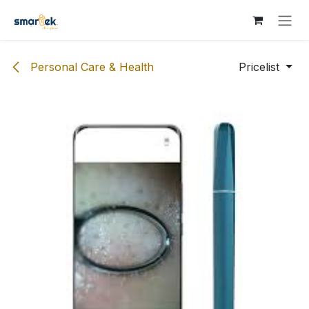
Skip to Content
Personal Care & Health
Pricelist