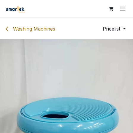
Skip to Content
Washing Machines
Pricelist