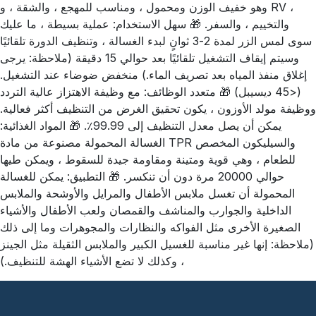
وهو خفيف الوزن ومحمول ، ومناسب للمهجع ، والشقة ، و RV ،
والتخييم ، والسفر. 🎁 سهل الاستخدام: عملية بسيطة ، ما عليك
سوى لمس الزر لمدة 2-3 ثوانٍ لبدء الغسالة ، وتنظيف الدورة تلقائيًا
وسيتم إيقاف التشغيل تلقائيًا بعد حوالي 15 دقيقة (ملاحظة: يرجى
إغلاق منفذ المياه بعد تصريف الماء.) منخفض ضوضاء عند التشغيل.
(<45 ديسيبل) 🎁 متعدد الوظائف: مع وظيفة الاهتزاز عالية التردد
ووظيفة مولد الأوزون ، يكون تحقيق الغرض من التنظيف أكثر فعالية.
يمكن أن يصل معدل التنظيف إلى 99.99٪. 🎁 المواد الغذائية:
الغسالة المحمولة مصنوعة من مادة TPR والسيليكون المخصص
للطعام ، وهي قوية ومتينة ومقاومة جيدة للسقوط ، ويمكن طيها
حوالي 20000 مرة دون أن تنكسر. 🎁 التطبيق: يمكن للغسالة
المحمولة أن تغسل ملابس الأطفال والمرايل والأوشحة والملابس
الداخلية والجوارب والمناشف والقمصان ولعب الأطفال والأشياء
الصغيرة الأخرى مثل الفواكه والنظارات والمجوهرات وما إلى ذلك
(ملاحظة: إنها غير مناسبة للغسيل الكبير والملابس الثقيلة مثل الجينز
، وكذلك لا تضع الأشياء الهشة للتنظيف.)