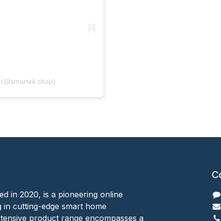
A post shared by 𝐒𝐦𝐚𝐫𝐭𝐞𝐤 سمارت تك (@smartek.shop)
C
ed in 2020, is a pioneering online
ing in cutting-edge smart home
xtensive product range encompasses a