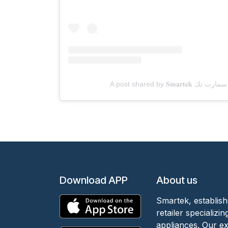
Download APP
About us
Smartek, establish
retailer specializ
appliances. Our e