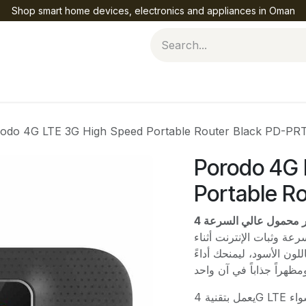
Shop smart home devices, electronics and appliances in Oman
Help
odo 4G LTE 3G High Speed Portable Router Black PD-P
Porodo 4G 
Portable R
راوتر محمول عالي السرعة 4G LTE من بورودو
،  وثبات الإنترنت أثناء
لون الأسود، ليمنحك أداءً
يعمل بتقنية 4G LTE ليضمن لك اتصالاً سريعاً ومستقراً في أي مكان، سواء