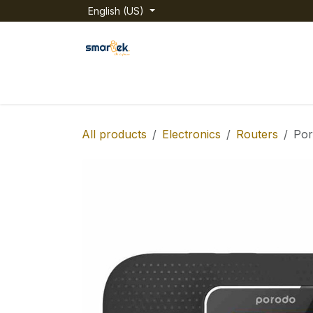
Skip to Content
English (US)
Home
Shop
Categories
About us
All products
Electronics
Routers
Por