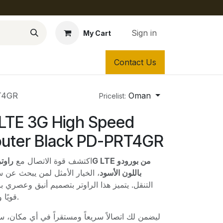
Sign in
My Cart
Contact Us
RT4GR
Oman
Pricelist:
LTE 3G High Speed
outer Black PD-PRT4GR
اكتشف قوة الاتصال مع
باللون الأسود
الخيار الأمثل لمن يبحث عن سرعة
التنقل. يتميز هذا الراوتر بتصميم أنيق وعصري بال
قويًا ومظهراً جذاباً في آن واحد.