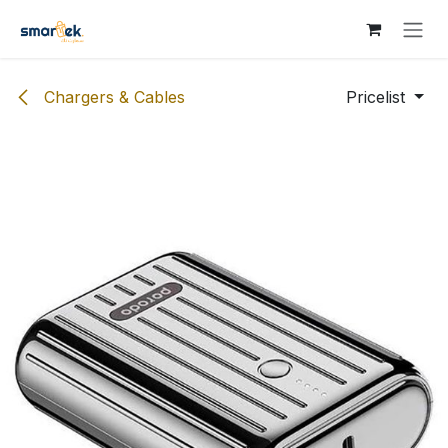
Skip to Content
Chargers & Cables
Pricelist