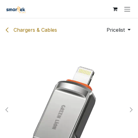
Skip to Content
Chargers & Cables
Pricelist