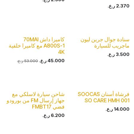
2.370
ر.ع.
سنادة جوال جرين ليون
كاميرا داش 70MAI
ماجريب للسيارة
A800S-1 مع كاميرا خلفية
4K
3.500
ر.ع.
45.000
ر.ع.
53.000
ر.ع.
فرشاة أسنان SOOCAS
شاحن سيارة لاسلكي مع
SO CARE HMH 001
جهاز إرسال FM من بورودو
فضي FMBT17
14.000
ر.ع.
6.200
ر.ع.