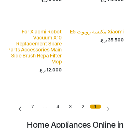
Xiaomi مكنسة روبوت E5
For Xiaomi Robot
Vacuum X10
35.500
ر.ع.
Replacement Spare
Parts Accessories Main
Side Brush Hepa Filter
Mop
12.000
ر.ع.
7
…
4
3
2
1
Home Appliances Online in