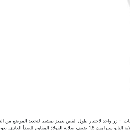
الضبط بزر واحد لسهولة التشغيل. - رأس قاطع نانو سيراميك تبلغ صلابة النانو سيراميك