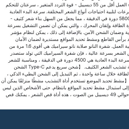
ماكينة قص الشعر بسرعة عالية ، فإن الضوضاء الناتجة عن رأس قطع السيراميك ستكون أقل ولن يكون من السهل توليد الحرارة. ضوضاء العمل أقل من 55 ديسيبل - قوة التردد المتغير ، سرعتان للتحكم
ن النوع 280 ، فإنها توفر تبديلًا مرنًا للطاقة ثنائي السرعات لتلبية احتياجات أنواع الشعر المختلفة. سرعة البدء العادية
4500 دورة في الدقيقة للشعر العادي ، اضغط لفترة طويلة على زر التبديل. ينشط على الفور وضع السرعة "Turbo" ، بإخراج قوي يبلغ 5800 دورة في الدقيقة ، مما يجعل من السهل بناء شعر كثيف -
 العقل المدبر لمنتجات ENCHEN. تحتوي على وحدتين كبيرتين لإدارة الطاقة وإتقان المحرك ، والتي يمكن أن تضمن التشغيل بسرعة
ستقوم ESM بتنشيط ضمانات متعددة لإطالة عمر البطارية وضمان الشحن الآمن. بالإضافة إلى ذلك ، يمكن لنظام مؤشر
طاقة الكاملة. - معالجة الزاوية المستديرة من النوع R الأجزاء التي تلامس الجلد برأس القاطع ومشط تحديد المواقع مستديرة لضمان الأمان
والراحة أثناء قص الشعر. يتكون رأس قص الشعر من مقص متحرك وقاطع ثابت. يمكنه الاتصال برأس القاطع بأمان في أي زاوية أثناء عملية العمل. شفرة النانو صلابة نانو سيراميك هي أقوى 1.6 مرة من
 قص الشعر بسرعة عالية ، فإن شفرة السيراميك التي تولد ستصدر
ضوضاء وحرارة أقل. 【إعداد سرعتين】 280 قوة المحرك ، التي توفر ترسين ، يمكن تبديلها بمرونة لتلبية احتياجات كتل الشعر المختلفة. سرعة البدء العادية هي 4500 دورة في الدقيقة ، ومناسبة للشعر
العادي. اضغط على الزر للبدء على الفور. تتميز "السرعة القصوى" في وضع Turbo بأداء قوي يبلغ 5800 دورة في الدقيقة ويمكنه بسهولة تشذيب الشعر الكثيف. 【شحن سريع يدعم Type-C الشحن
صيله بالطاقة المحمولة وأجهزة الكمبيوتر والمآخذ والأجهزة الأخرى من خلال USB للشحن ، ويمكن شحنه إلى 90٪ من الطاقة خلال ساعة واحدة ، ثم التبديل إلى الشحن البطيء الذكي ،
ريع ، يمكنك استخدامه لأكثر من 80 دقيقة (90 دقيقة عند الشحن الكامل). 【مشط تحديد الموضع تستخدم أداة التشذيب مشطًا منزلقًا يمكن أن
ق دون الحاجة إلى استبدال مشط تحديد المواقع بانتظام. حتى الأشخاص الذين ليس
لديهم خبرة في قص الشعر يمكنهم بسهولة البدء في ضبط طول قصة الشعر المطلوبة ، فقط اضغط على أداة التشذيب. ضوضاء منخفضة حوالي 49 ديسيبل من الصوت ، هذه أداة قص الشعر ، يمكنك قص