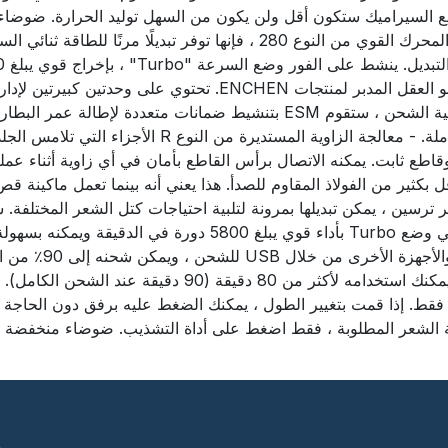
تتبنى ماكينة قص الشعر ENCHEN Boost تقنية تحويل التردد ، ومع المحرك القوي م
ESM Intelligence تمنع تساقط الشعر ESM (مدير الطاقة الذكية) هو
عالية وعدم وجود شعر عالق عندما تكون البطارية منخفضة. أثناء عملية الشحن ، 
Boost أن يعرض بدقة حالة البطارية المنخفضة والشحن وال
ل بكثير من الفولاذ المقاوم للصدأ. هذا يعني أنه بينما تعمل ماكينة
السريع ، ويمكن تو
سيتم شحنه بالكامل خلال 1.5 ساعة. بعد ساعة من الشحن الس
 مم ، ويدعم الضبط بزر واحد فقط. إذا قمت بتغيير الطول ، يمكنك الضغط عليه برف