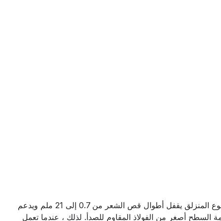
ماكينة حلاقة احترافية بشكل أنيق من شاومي الخصائص الرئيسية سمات: - زر واحد لاختيار طول القص يتميز بمشط لتحديد الموضع من النوع المنزلق يقفل أطوال قص الشعر من 0.7 إلى 21 ملم ويدعم
 1.6 ضعف صلابة الفولاذ المقاوم للصدأ العادي. نعومة السطح أصغر من الفولاذ المقاوم للصدأ. لذلك ، عندما تعمل